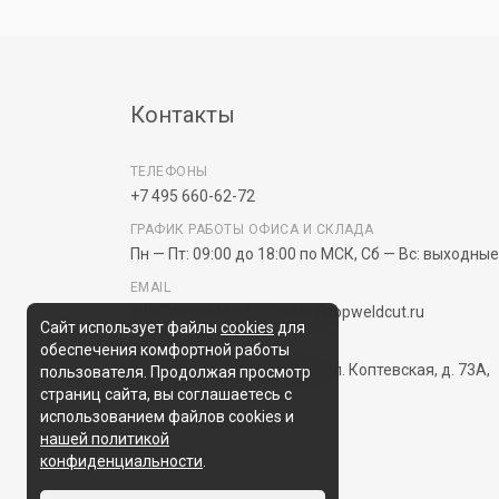
Контакты
В любом банке
Через онлайн-банк
ТЕЛЕФОНЫ
Нужно предоставить:
+7 495 660-62-72
ГРАФИК РАБОТЫ ОФИСА И СКЛАДА
ФИО
Пн — Пт: 09:00 до 18:00 по МСК, Сб — Вс: выходные
Паспортные данные
EMAIL
Адрес прописки
info@topweldcut.ru
,
sales@topweldcut.ru
Контакты
Сайт использует файлы
cookies
для
НАШ АДРЕС
обеспечения комфортной работы
125239, Россия, г. Москва, ул. Коптевская, д. 73А,
пользователя. Продолжая просмотр
стр. 7.
страниц сайта, вы соглашаетесь с
ИНН/КПП
использованием файлов cookies и
Наименование
нашей политикой
конфиденциальности
Банковские реквизиты
.
Контакты