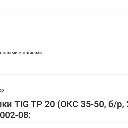
иненными вставками
ор
и TIG TP 20 (ОКС 35-50, б/р,
02-08: