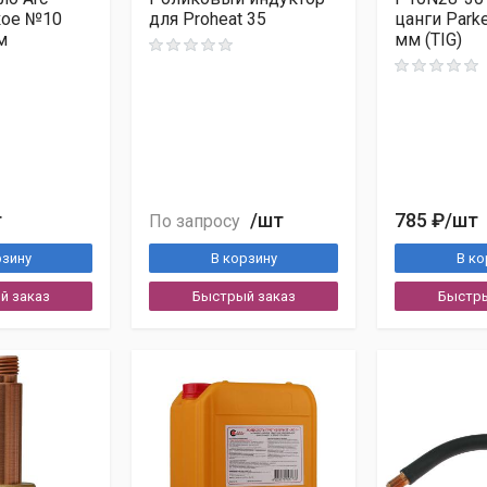
кое №10
для Proheat 35
цанги Parke
м
мм (TIG)
бесплатно
Показать другое число
т
/шт
785 ₽
/шт
По запросу
рзину
В корзину
В ко
ных в соответствии с
Согласием на обработку персональных д
й заказ
Быстрый заказ
Быстры