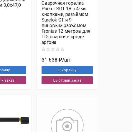
Сварочная горелка
r 3,0x47,0
Parker SGT 18 с 4-мя
кнопками, разъёмом
Surelok GT и 9-
пиновым разъёмом
Fronius 12 метров для
TIG сварки в среде
аргона
31 638 ₽
/шт
рзину
В корзину
анных
и ознакомлен с
Политикой обработки
й заказ
Быстрый заказ