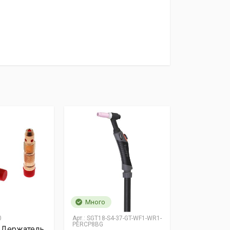
il
Много
0
Арт.:
SGT18-S4-37-GT-WF1-WR1-
PERCP8BG
 Держатель