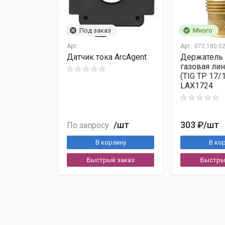
Под заказ
Много
Счёт
УПД
Арт.:
Арт.:
072.180.0
Датчик тока ArcAgent
Держатель 
Паспорт/инструкция
газовая ли
Сертификаты
(TIG TP 17/
LAX1724
/шт
303 ₽
/шт
По запросу
Сроки:
2–14 дней по РФ
В корзину
В ко
Выходные:
по договоренности
Трекинг:
трек-номер выдаём
Быстрый заказ
Быстры
Отгрузка:
через 1–2 дня после оплат
только по безналичному расчё