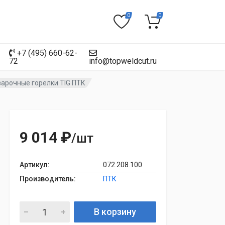
0
0
+7 (495) 660-62-
72
info@topweldcut.ru
арочные горелки TIG ПТК
9 014 ₽
/шт
Артикул:
072.208.100
Производитель:
ПТК
В корзину