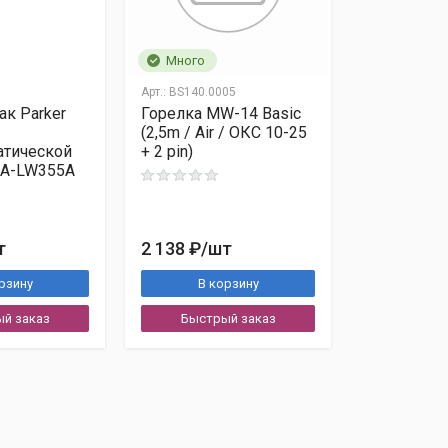
Много
Арт.:
BS140.0005
ак Parker
Горелка MW-14 Basic
(2,5m / Air / ОКС 10-25
атической
+ 2 pin)
GA-LW355A
т
2 138 ₽
/шт
рзину
В корзину
й заказ
Быстрый заказ