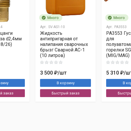
Много
Много
24
Арт.:
SV-AS1-10
Арт.:
PA3553
цанги
Жидкость
PA3553 Гус
нза d2,4мм
антипригарная от
для
18/26)
налипания сварочных
полуавтом
брызг Сварной АС-1
горелки S
(10 литров)
(MIG/MAG)
3 500 ₽
/шт
5 310 ₽
/ш
рзину
В корзину
В ко
й заказ
Быстрый заказ
Быстры
ы
ту