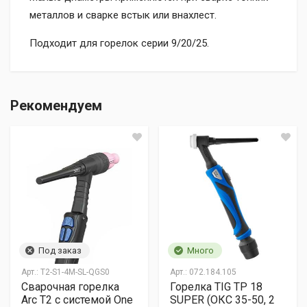
металлов и сварке встык или внахлест.
Подходит для горелок серии 9/20/25.
ВЫХОДНОЙ ДИАМЕТР, ММ
Отзывы о товаре отсутствуют.
6,5
Рекомендуем
ПОДХОДИТ ДЛЯ ГОРЕЛКИ
TIG TP 9/20/25
Добавить комментарий
ПОСАДОЧНАЯ РЕЗЬБА
3/8"-24UNF
Оценка
ВЫСОТА СОПЛА, ММ
В пределах МКАД —
500 ₽
63
Бесплатно
при заказе от 50 000 ₽
ТИП СОПЛА
По Подмосковью —
по договоренности
Имя
Большое
Под заказ
Много
Арт.:
T2-S1-4M-SL-QGS0
Арт.:
072.184.105
Сварочная горелка
Горелка TIG TP 18
E-mail
Arc T2 с системой One
SUPER (ОКС 35-50, 2