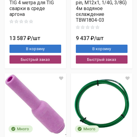
TIG 4 метра для TIG
pin, M12х1, 1/4G, 3/8G)
Деловые Линии
сварки в среде
4м водяное
ЖелДорЭкспедиция
аргона
охлаждение
Тема
ПЭК
TBW1804-03
Байкал-Сервис
EMS Почта России
13 587 ₽
/шт
9 437 ₽
/шт
Комментарий
Важно:
В корзину
В корзину
бесплатно
Быстрый заказ
Быстрый заказ
Наименованием ТК
Контрольное число
Адресом доставки
Контактным лицом
Показать другое число
Москва, ул. Коптевская, д. 75Б, стр. 1
Много
Много