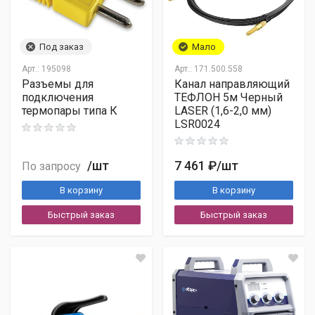
Банковские реквизиты
Контакты
Под заказ
Мало
5 календарных дней
Арт.:
195098
Арт.:
171.500.558
Разъемы для
Канал направляющий
подключения
ТЕФЛОН 5м Черный
термопары типа К
LASER (1,6-2,0 мм)
LSR0024
Телефон:
+7 (495) 660-62-72
Email:
sales@topweldcut.ru
/шт
7 461 ₽
/шт
По запросу
В корзину
В корзину
Быстрый заказ
Быстрый заказ