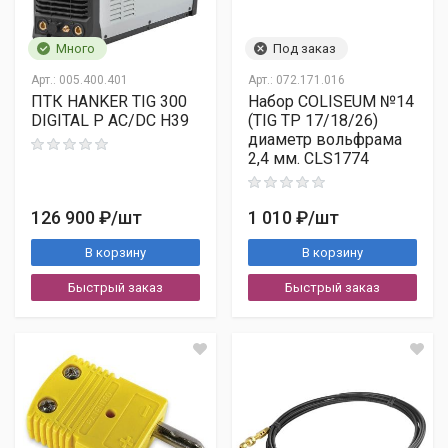
только по безналичному расчёту
Много
Под заказ
Арт.:
005.400.401
Арт.:
072.171.016
ПТК HANKER TIG 300
Набор COLISEUM №14
DIGITAL P AC/DC H39
(TIG TP 17/18/26)
диаметр вольфрама
2,4 мм. CLS1774
В любом банке
Через онлайн-банк
126 900 ₽
/шт
1 010 ₽
/шт
Нужно предоставить:
В корзину
В корзину
ФИО
Паспортные данные
Быстрый заказ
Быстрый заказ
Адрес прописки
Контакты
ИНН/КПП
Наименование