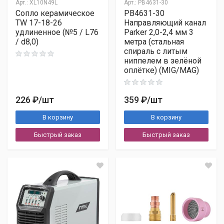
Я согласен на обработку персональных данных в
Арт.:
XL10N49L
Арт.:
PB4631-30
Сопло керамическое
PB4631-30
соответствии с
Согласием на обработку персональных
TW 17-18-26
Направляющий канал
данных
и ознакомлен с
Политикой обработки
удлиненное (№5 / L76
Parker 2,0-2,4 мм 3
персональных данных
.
/ d8,0)
метра (стальная
спираль с литым
Опубликовать
Счёт
ниппелем в зелёной
оплётке) (MIG/MAG)
УПД
Паспорт/инструкция
Сертификаты
226 ₽
/шт
359 ₽
/шт
В корзину
В корзину
Быстрый заказ
Быстрый заказ
Сроки:
2–14 дней по РФ
Выходные:
по договоренности
Трекинг:
трек-номер выдаём
Отгрузка:
через 1–2 дня после оплаты