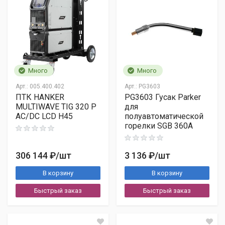
Наименованием ТК
Контрольное число
Адресом доставки
Контактным лицом
Много
Много
Показать другое число
Арт.:
005.400.402
Арт.:
PG3603
ПТК HANKER
PG3603 Гусак Parker
Москва, ул. Коптевская, д. 75Б, стр. 1
MULTIWAVE TIG 320 P
для
Я согласен на обработку персональных данных в
AC/DC LCD H45
полуавтоматической
горелки SGB 360A
соответствии с
Согласием на обработку персональных
данных
и ознакомлен с
Политикой обработки
персональных данных
.
306 144 ₽
/шт
3 136 ₽
/шт
Опубликовать
Счёт
В корзину
В корзину
УПД
Быстрый заказ
Быстрый заказ
Паспорт/инструкция
Сертификаты