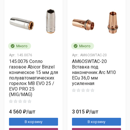
Сроки:
2–14 дней по РФ
Выходные:
по договоренности
Трекинг:
трек-номер выдаём
Отгрузка:
через 1–2 дня после оплаты
Много
Много
Арт.:
145.0076
Арт.:
AM6OSWTAC-20
145.0076 Сопло
AM6OSWTAC-20
газовое Abicor Binzel
Вставка под
коническое 15 мм для
наконечник Arc М10
только по безналичному расчёту
полуавтоматических
ECu 36,0 мм
горелок MB EVO 25 /
усиленная
EVO PRO 25
(MIG/MAG)
4 560 ₽
В любом банке
/шт
3 015 ₽
/шт
Через онлайн-банк
В корзину
В корзину
Нужно предоставить: