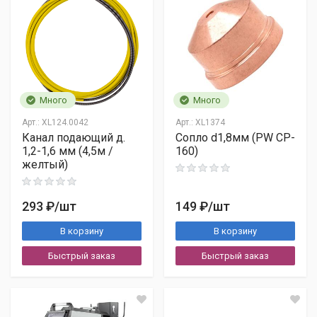
108x50х4
Оценка
В пределах МКАД —
500 ₽
Бесплатно
при заказе от 50 000 ₽
По Подмосковью —
по договоренности
Имя
Много
Много
Арт.:
XL124.0042
Арт.:
XL1374
Канал подающий д.
Сопло d1,8мм (PW CP-
E-mail
1,2-1,6 мм (4,5м /
160)
желтый)
Деловые Линии
ЖелДорЭкспедиция
Тема
ПЭК
293 ₽
/шт
149 ₽
/шт
Байкал-Сервис
В корзину
В корзину
EMS Почта России
Комментарий
Быстрый заказ
Быстрый заказ
Важно:
бесплатно