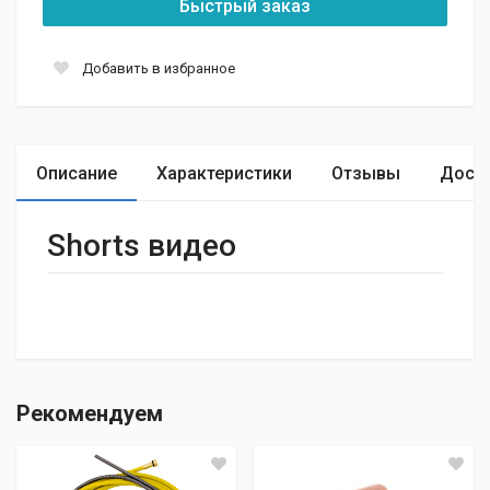
Быстрый заказ
Добавить в избранное
Описание
Характеристики
Отзывы
Доста
Shorts видео
МАТЕРИАЛ
Отзывы о товаре отсутствуют.
Оптический поликарбонат
Рекомендуем
УВЕЛИЧЕНИЕ
+2,25
Добавить комментарий
РАЗМЕР ЛИНЗЫ, ММ