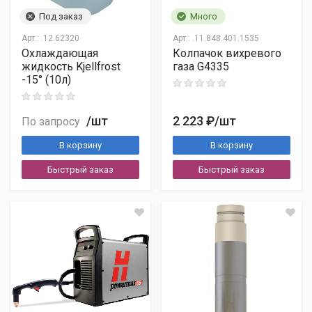
Адрес прописки
Под заказ
Много
Контакты
Арт.:
.12.62320
Арт.:
.11.848.401.1535
Охлаждающая
Колпачок вихревого
жидкость Kjellfrost
газа G4335
-15° (10л)
ИНН/КПП
Наименование
Банковские реквизиты
/шт
2 223 ₽
/шт
По запросу
Контакты
В корзину
В корзину
5 календарных дней
Быстрый заказ
Быстрый заказ
Телефон:
+7 (495) 660-62-72
Email:
sales@topweldcut.ru