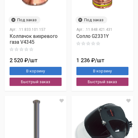
Бесплатно
при заказе от 50 000 ₽
По Подмосковью —
по договоренности
Имя
Под заказ
Под заказ
Арт.:
.11.833.101.157
Арт.:
.11.848.421.431
Колпачок вихревого
Сопло G2331Y
E-mail
газа V4345
Деловые Линии
ЖелДорЭкспедиция
2 520 ₽
/шт
1 236 ₽
/шт
Тема
ПЭК
Байкал-Сервис
В корзину
В корзину
EMS Почта России
Быстрый заказ
Быстрый заказ
Комментарий
Важно:
бесплатно
Наименованием ТК