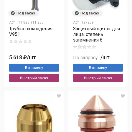
Контрольное число
Адресом доставки
Контактным лицом
Под заказ
Под заказ
Арт.:
.11.828.911.230
Арт.:
127239
Показать другое число
Трубка охлаждения
Защитный щиток для
V951
лица, степень
Москва, ул. Коптевская, д. 75Б, стр. 1
затемнения 6
Я согласен на обработку персональных данных в
соответствии с
Согласием на обработку персональных
5 618 ₽
/шт
/шт
По запросу
данных
и ознакомлен с
Политикой обработки
персональных данных
.
В корзину
В корзину
Опубликовать
Счёт
Быстрый заказ
Быстрый заказ
УПД
Паспорт/инструкция
Сертификаты