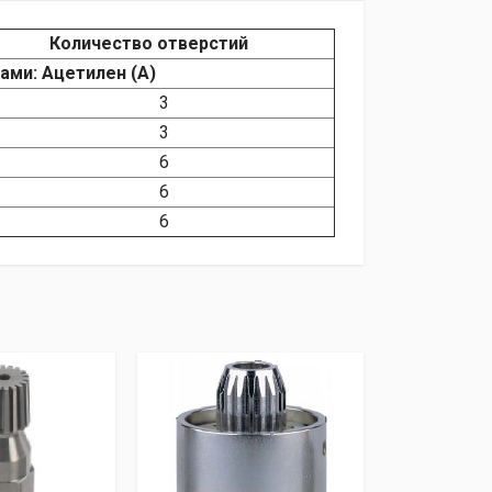
Количество отверстий
ами: Ацетилен
(A
)
3
3
6
6
6
il
ени