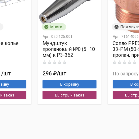
Много
Под зака
Арт.:
020.125.001
Арт.:
71614066
е копье
Мундштук
Сопло PRE
пропановый №0 (5–10
33-PM (50-
мм) к Р3-362
пропан, при
/шт
296 ₽
/шт
По запросу
рзину
В корзину
В ко
й заказ
Быстрый заказ
Быстры