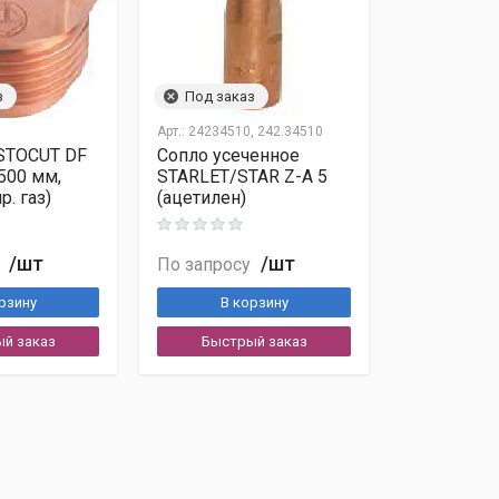
з
Под заказ
Арт.:
24234510, 242.34510
STOCUT DF
Сопло усеченное
500 мм,
STARLET/STAR Z-A 5
р. газ)
(ацетилен)
/шт
/шт
По запросу
рзину
В корзину
й заказ
Быстрый заказ