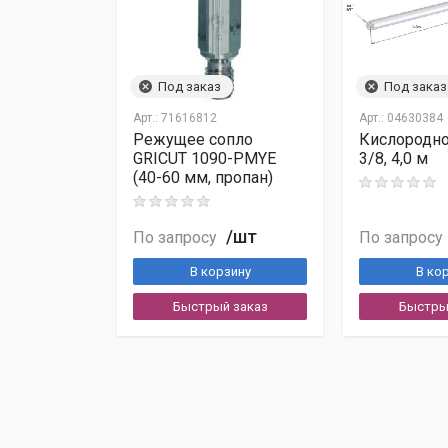
Москва, ул. Коптевская, д. 75Б, стр. 1
Под заказ
Под заказ
Арт.:
71616812
Арт.:
04630384
Режущее сопло
Кислородно
GRICUT 1090-PMYE
3/8, 4,0 м
(40-60 мм, пропан)
Счёт
УПД
Паспорт/инструкция
/шт
По запросу
По запросу
Сертификаты
В корзину
В ко
Быстрый заказ
Быстры
Сроки:
2–14 дней по РФ
Выходные:
по договоренности
Трекинг:
трек-номер выдаём