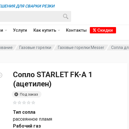
ШЕНИЯ ДЛЯ СВАРКИ РЕЗКИ
ии
Услуги
Как купить
Контакты
Скидки
ование
Газовые горелки
Газовые горелки Messer
Сопла дл
Сопло STARLET FK-A 1
(ацетилен)
Под заказ
Тип сопла
рассеянное пламя
Рабочий газ