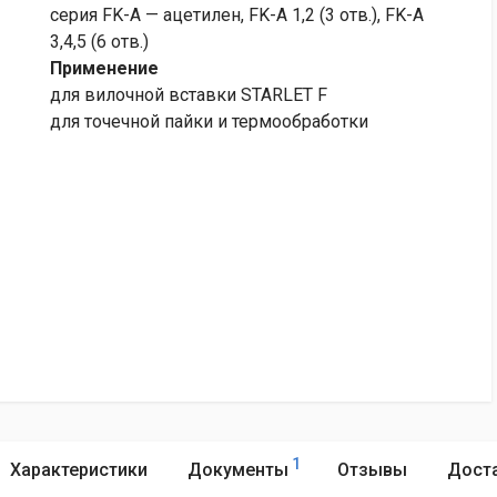
серия FK-A — ацетилен, FK-A 1,2
(3
отв.), FK-A
3,4,5
(6
отв.)
Применение
для вилочной вставки STARLЕT F
для точечной пайки и термообработки
1
Характеристики
Документы
Отзывы
Доста