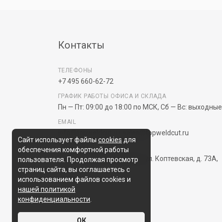
Отгрузка:
через 1–2 дня после оплат
Контакты
только по безналичному расчё
ТЕЛЕФОНЫ
+7 495 660-62-72
ГРАФИК РАБОТЫ ОФИСА И СКЛАДА
Пн — Пт: 09:00 до 18:00 по МСК, Сб — Вс: выходные
В любом банке
EMAIL
Через онлайн-банк
info@topweldcut.ru
,
sales@topweldcut.ru
Сайт использует файлы
cookies
для
Нужно предоставить:
НАШ АДРЕС
обеспечения комфортной работы
125239, Россия, г. Москва, ул. Коптевская, д. 73А,
пользователя. Продолжая просмотр
ФИО
стр. 7.
страниц сайта, вы соглашаетесь с
Паспортные данные
использованием файлов cookies и
Адрес прописки
нашей политикой
Контакты
конфиденциальности
.
ОК