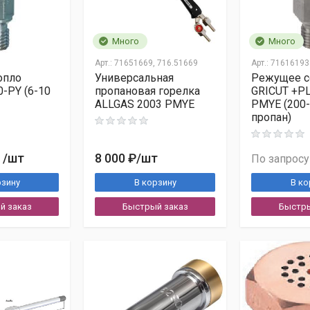
Много
Много
Арт.:
71651669, 716.51669
Арт.:
71616193
опло
Универсальная
Режущее с
0-PY (6-10
пропановая горелка
GRICUT +P
ALLGAS 2003 PMYE
PMYE (200-
пропан)
/шт
8 000 ₽
/шт
По запросу
бесплатно
рзину
В корзину
В ко
Показать другое число
й заказ
Быстрый заказ
Быстры
ных в соответствии с
Согласием на обработку персональных д