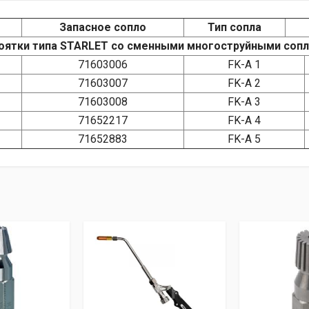
Запасное сопло
Тип сопла
коятки типа STARLET со сменными многоструйными сопл
71603006
FK-A 1
71603007
FK-A 2
71603008
FK-A 3
71652217
FK-A 4
71652883
FK-A 5
A FB-AH
инжекторная
от 1 до 5
Сопло STARLET FK-A (рас. пламя)
Германия
1 год
Имя
E-ma
и
сопло для рассеянного выхода плам