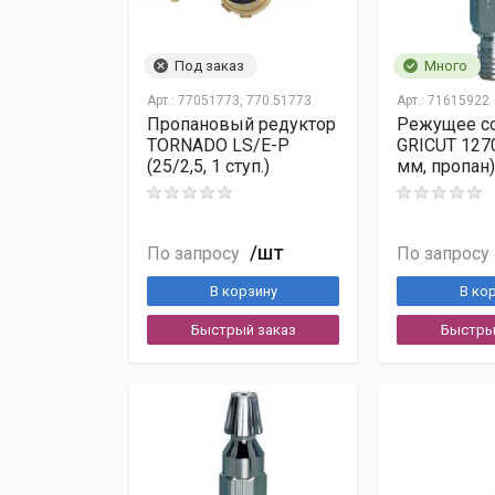
Тема
Под заказ
Много
Арт.:
77051773, 770.51773
Арт.:
71615922
Деловые Линии
Комментарий
Пропановый редуктор
Режущее с
ЖелДорЭкспедиция
TORNADO LS/E-P
GRICUT 127
ПЭК
(25/2,5, 1 ступ.)
мм, пропан)
Байкал-Сервис
EMS Почта России
/шт
По запросу
По запросу
Важно:
В корзину
В ко
Контрольное число
Быстрый заказ
Быстры
Наименованием ТК
Я согласен на обработку персональных дан
Адресом доставки
персональных данных
.
Контактным лицом
Опубликовать