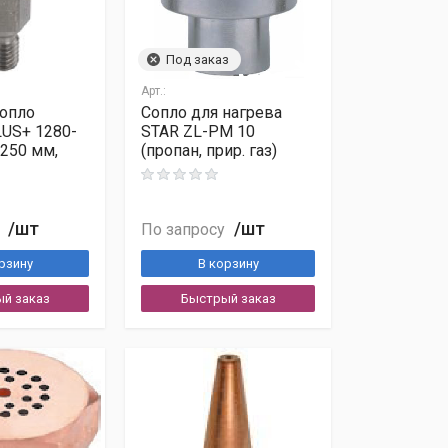
Под заказ
Арт.:
опло
Сопло для нагрева
LUS+ 1280-
STAR ZL-PM 10
250 мм,
(пропан, прир. газ)
/шт
/шт
По запросу
рзину
В корзину
й заказ
Быстрый заказ
анных
и ознакомлен с
Политикой обработки